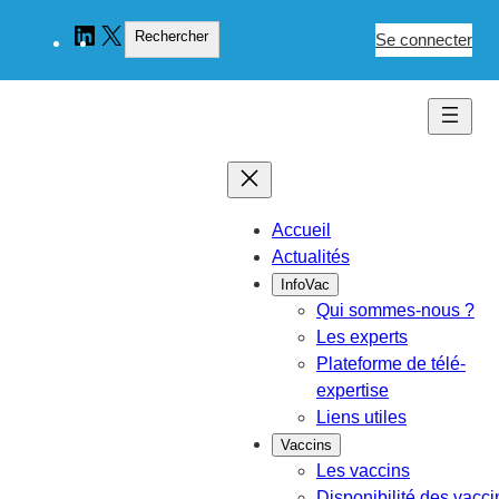
Aller
Rechercher
LinkedIn
X
Rechercher
au
Se connecter
contenu
Accueil
Actualités
InfoVac
Qui sommes-nous ?
Les experts
Plateforme de télé-
expertise
Liens utiles
Vaccins
Les vaccins
Disponibilité des vacci