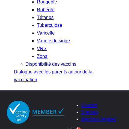
Rougeole
Rubéole
Tétanos
Tuberculose
Varicelle
Variole du singe
VRS
Zona
Disponibilité des vaccins
Dialogue avec les parents autour de la
vaccination
Contact
Sitemap
Mentions légales