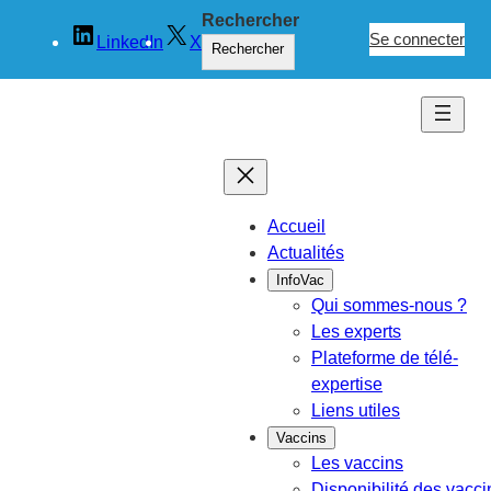
Aller
Rechercher
au
Se connecter
LinkedIn
X
Rechercher
contenu
Accueil
Actualités
InfoVac
Qui sommes-nous ?
Les experts
Plateforme de télé-
expertise
Liens utiles
Vaccins
Les vaccins
Disponibilité des vacci