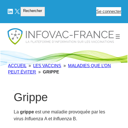
LinkedIn
X
Rechercher
Rechercher
Se connecter
ACCUEIL
»
LES VACCINS
»
MALADIES QUE L’ON
PEUT ÉVITER
»
GRIPPE
Grippe
La
grippe
est une maladie provoquée par les
virus
Influenza
A et
Influenza
B.