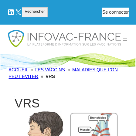
LinkedIn
X
Rechercher
Rechercher
Se connecter
ACCUEIL
»
LES VACCINS
»
MALADIES QUE L’ON
PEUT ÉVITER
»
VRS
VRS