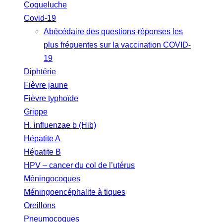
Coqueluche
Covid-19
Abécédaire des questions-réponses les
plus fréquentes sur la vaccination COVID-
19
Diphtérie
Fièvre jaune
Fièvre typhoïde
Grippe
H. influenzae b (Hib)
Hépatite A
Hépatite B
HPV – cancer du col de l’utérus
Méningocoques
Méningoencéphalite à tiques
Oreillons
Pneumocoques