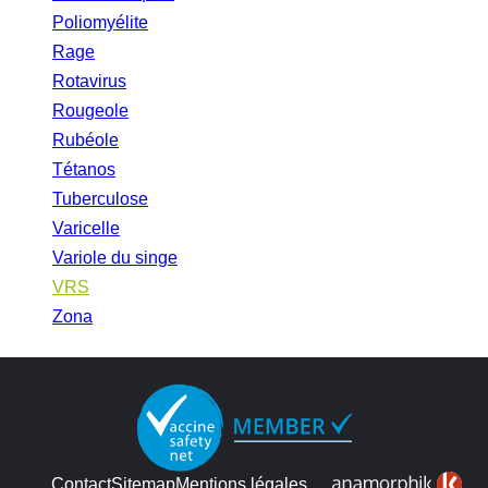
Poliomyélite
Rage
Rotavirus
Rougeole
Rubéole
Tétanos
Tuberculose
Varicelle
Variole du singe
VRS
Zona
Contact
Sitemap
Mentions légales