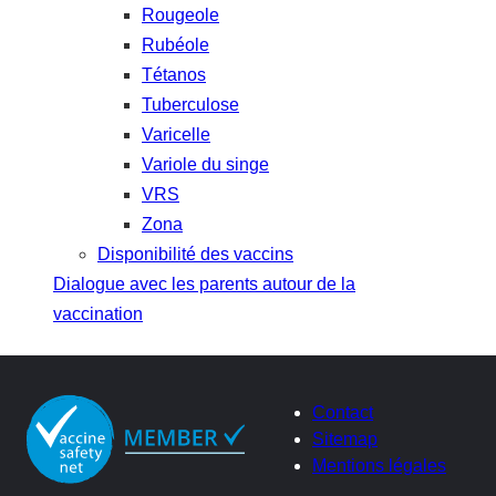
Rougeole
Rubéole
Tétanos
Tuberculose
Varicelle
Variole du singe
VRS
Zona
Disponibilité des vaccins
Dialogue avec les parents autour de la
vaccination
Contact
Sitemap
Mentions légales