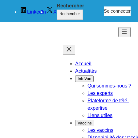
Aller
Rechercher
au
Se connecter
LinkedIn
X
Rechercher
contenu
Accueil
Actualités
InfoVac
Qui sommes-nous ?
Les experts
Plateforme de télé-
expertise
Liens utiles
Vaccins
Les vaccins
Disponibilité des vacci