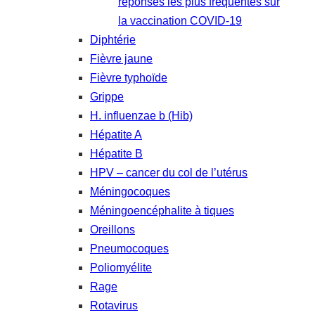
réponses les plus fréquentes sur
la vaccination COVID-19
Diphtérie
Fièvre jaune
Fièvre typhoïde
Grippe
H. influenzae b (Hib)
Hépatite A
Hépatite B
HPV – cancer du col de l’utérus
Méningocoques
Méningoencéphalite à tiques
Oreillons
Pneumocoques
Poliomyélite
Rage
Rotavirus