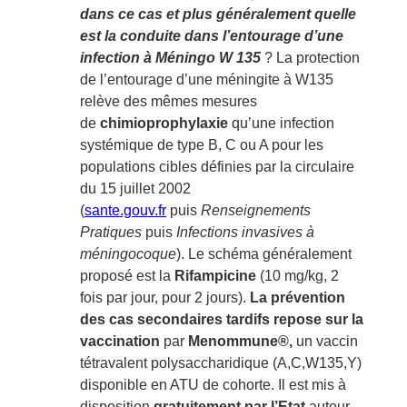
dans ce cas et plus généralement quelle
est la conduite dans l’entourage d’une
infection à Méningo W 135
? La protection
de l’entourage d’une méningite à W135
relève des mêmes mesures
de
chimioprophylaxie
qu’une infection
systémique de type B, C ou A pour les
populations cibles définies par la circulaire
du 15 juillet 2002
(
sante.gouv.fr
puis
Renseignements
Pratiques
puis
Infections invasives à
méningocoque
). Le schéma généralement
proposé est la
Rifampicine
(10 mg/kg, 2
fois par jour, pour 2 jours).
La prévention
des cas secondaires tardifs repose sur la
vaccination
par
Menommune®,
un vaccin
tétravalent polysaccharidique (A,C,W135,Y)
disponible en ATU de cohorte. Il est mis à
disposition
gratuitement par l’Etat
autour