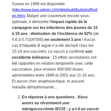
Suisse en 1998 est disponible
(
http://www.bag.admin.ch/infekt/publ/bulletin/f/ind
ex.htm).
Malgré une couverture encore sous-
optimale, il démontre
l’impact rapide de la
campagne sur les infections des jeunes de 15
à 19 ans
:
diminution de l’incidence de 82%
(de
4.6 à 0.7/100’000)
en seulement 3 ans
! Aucun
cas d’hépatite B aiguë n’a été déclaré chez les
15-19 ans vaccinés. Le vaccin a confirmé
son
excellente tolérance
: 15 effets secondaires ont
été rapportés en relation temporelle avec cette
vaccination, pour environ 400’000 doses
administrées entre 1999 et 2002 aux 11-16 ans.
Et aucun choc anaphylactique, ni aucune
maladie démyélinisante…
En réponse à vos questions
:
Nous
avons eu récemment une
ménigococcémie W135 ; y a-t-il un vaccin