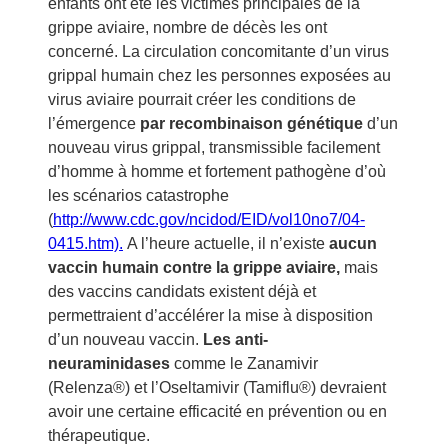
enfants ont été les victimes principales de la
grippe aviaire, nombre de décès les ont
concerné. La circulation concomitante d’un virus
grippal humain chez les personnes exposées au
virus aviaire pourrait créer les conditions de
l’émergence
par recombinaison génétique
d’un
nouveau virus grippal, transmissible facilement
d’homme à homme et fortement pathogène d’où
les scénarios catastrophe
(
http://www.cdc.gov/ncidod/EID/vol10no7/04-
0415.htm).
A l’heure actuelle, il n’existe
aucun
vaccin humain contre la grippe aviaire,
mais
des vaccins candidats existent déjà et
permettraient d’accélérer la mise à disposition
d’un nouveau vaccin.
Les anti-
neuraminidases
comme le Zanamivir
(Relenza®) et l’Oseltamivir (Tamiflu®) devraient
avoir une certaine efficacité en prévention ou en
thérapeutique.