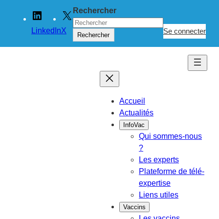
Rechercher
LinkedIn
X
Se connecter
Rechercher
Accueil
Actualités
InfoVac
Qui sommes-nous
?
Les experts
Plateforme de télé-
expertise
Liens utiles
Vaccins
Les vaccins