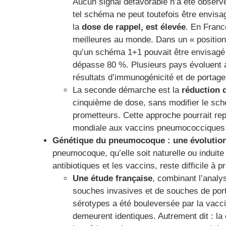
Aucun signal défavorable n’a été obser
tel schéma ne peut toutefois être envisa
la
dose de rappel, est élevée
. En Franc
meilleures au monde. Dans un « positio
qu’un schéma 1+1 pouvait être envisagé 
dépasse 80 %. Plusieurs pays évoluent 
résultats d’immunogénicité et de portag
La seconde démarche est la
réduction d
cinquième de dose, sans modifier le sché
prometteurs. Cette approche pourrait repr
mondiale aux vaccins pneumococciques
Génétique du pneumocoque : une évolution
pneumocoque, qu’elle soit naturelle ou induite
antibiotiques et les vaccins, reste difficile à 
Une étude française
, combinant l’analy
souches invasives et de souches de port
sérotypes a été bouleversée par la vacc
demeurent identiques. Autrement dit : l