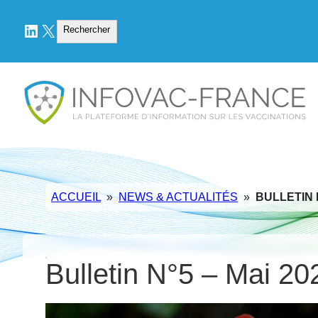
LinkedIn
X
Rechercher
Rechercher
ACCUEIL
»
NEWS & ACTUALITÉS
»
BULLETIN N
Bulletin N°5 – Mai 20