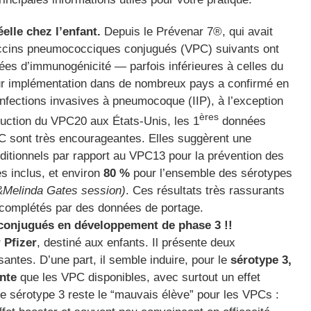
elle chez l’enfant.
Depuis le Prévenar 7®, qui avait
 vaccins pneumococciques conjugués (VPC) suivants ont
es d’immunogénicité — parfois inférieures à celles du
r implémentation dans de nombreux pays a confirmé en
s infections invasives à pneumocoque (IIP), à l’exception
ères
duction du VPC20 aux États-Unis, les 1
données
CDC sont très encourageantes. Elles suggèrent une
dditionnels par rapport au VPC13 pour la prévention des
s inclus, et environ
80 %
pour l’ensemble des sérotypes
&Melinda Gates session)
. Ces résultats très rassurants
t complétés par des données de portage.
onjugués en développement de phase 3 !!
 Pfizer
, destiné aux enfants. Il présente deux
santes. D’une part, il semble induire, pour le
sérotype 3,
nte
que les VPC disponibles, avec surtout un effet
 le sérotype 3 reste le “mauvais élève” pour les VPCs :