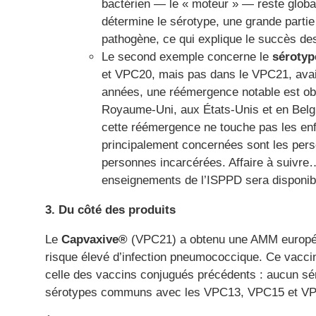
bactérien — le « moteur » — reste globa
détermine le sérotype, une grande partie
pathogène, ce qui explique le succès d
Le second exemple concerne le
sérotyp
et VPC20, mais pas dans le VPC21, avai
années, une réémergence notable est o
Royaume-Uni, aux États-Unis et en Belgiq
cette réémergence ne touche pas les enf
principalement concernées sont les pers
personnes incarcérées. Affaire à suivre
enseignements de l’ISPPD sera disponib
3. Du côté des produits
Le
Capvaxive®
(VPC21) a obtenu une AMM europée
risque élevé d’infection pneumococcique. Ce vaccin
celle des vaccins conjugués précédents : aucun s
sérotypes communs avec les VPC13, VPC15 et VPC