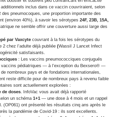
t booster et souvent peu convaincant en efficacité
s additionnels inclus dans ce vaccin couvriraient, selon
R des pneumocoques, une proportion importante des
ant (environ 40%), à savoir les sérotypes
24F, 23B, 15A,
iatrique ne semble offrir une couverture aussi large des
pé par Vaxcyte
couvrant à la fois les sérotypes du
2 chez l’adulte déjà publiée
(
Wassil J Lancet Infect
génicité satisfaisants.
occiques
: Les vaccins pneumococciques conjugués
s vaccins pédiatriques — à l’exception du Bexsero® —
 de nombreux pays et de fondations internationales,
t reste difficile pour de nombreux pays à revenu faible
aires sont actuellement explorées :
e de doses
. InfoVac vous avait déjà rapporté
 selon un schéma
1+1
— une dose à 4 mois et un rappel
l. (OP061) ont présenté les résultats cinq ans après le
rès la pandémie de Covid-19 : ils sont excellents.