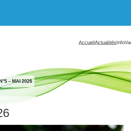
Accueil
Actualités
InfoVa
°5 – MAI 2026
26