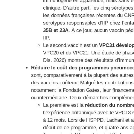
immunogène en apparence, mais sans effe
clinique. D’autre part, les cinq sérotype
les données françaises récentes du CN
sérotypes responsables d’IIP chez l’enf
35B et 23A
. À ce jour, aucun vaccin péd
IIP.
Le second vaccin est un
VPC31 dévelop
VPC20 et du VPC21. Une étude de phase 
Dis. 2026) montre des résultats d’immuno
Réduire le coût des programmes pneumoc
sont, comparativement à la plupart des autre
des vaccins coûteux. Malgré les contributions
notamment la Fondation Gates, leur financemen
ou intermédiaire. Deux démarches complément
La première est la
réduction du nombr
l’expérience britannique avec le VPC13
à 12 mois. Lors de l’ISPPD, Ladhani et a
début de ce programme, et quatre ans ap