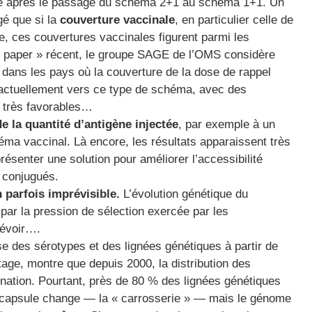
vé après le passage du schéma 2+1 au schéma 1+1. Un
gé que si la
couverture vaccinale
, en particulier celle de
e, ces couvertures vaccinales figurent parmi les
n paper » récent, le groupe SAGE de l’OMS considère
dans les pays où la couverture de la dose de rappel
actuellement vers ce type de schéma, avec des
e très favorables…
e la quantité d’antigène injectée
, par exemple à un
ma vaccinal. Là encore, les résultats apparaissent très
ésenter une solution pour améliorer l’accessibilité
 conjugués.
 parfois imprévisible.
L’évolution génétique du
 par la pression de sélection exercée par les
prévoir….
se des sérotypes et des lignées génétiques à partir de
age, montre que depuis 2000, la distribution des
ination. Pourtant, près de 80 % des lignées génétiques
a capsule change — la « carrosserie » — mais le génome