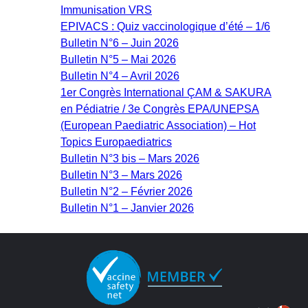
Immunisation VRS
EPIVACS : Quiz vaccinologique d’été – 1/6
Bulletin N°6 – Juin 2026
Bulletin N°5 – Mai 2026
Bulletin N°4 – Avril 2026
1er Congrès International ÇAM & SAKURA
en Pédiatrie / 3e Congrès EPA/UNEPSA
(European Paediatric Association) – Hot
Topics Europaediatrics
Bulletin N°3 bis – Mars 2026
Bulletin N°3 – Mars 2026
Bulletin N°2 – Février 2026
Bulletin N°1 – Janvier 2026