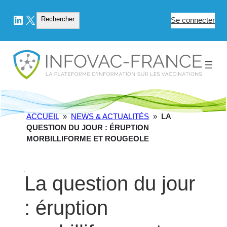
LinkedIn
X
Rechercher
Rechercher
Se connecter
ACCUEIL
»
NEWS & ACTUALITÉS
»
LA
QUESTION DU JOUR : ÉRUPTION
MORBILLIFORME ET ROUGEOLE
La question du jour
: éruption