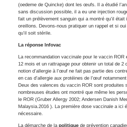
(oedeme de Quincke) dont les œufs. Il a étudié l’
sans discussion possible, il a eu une injection rou
fait un prélèvement sanguin qui a montré qu’il étai
oreillons. Devons-nous pratiquer un rappel et si ou
qu’il soit stérile.
La réponse Infovac
La recommandation vaccinale pour le vaccin ROR es
12 mois et un rattrapage pour obtenir un total de 
notion d’allergie à l’œuf ne fait pas partie des con
en cas d’allergie aux protéines de l’œuf notammen
Deux des valences du vaccin ROR sont produites 
nombreuses études ont montré que même les person
le ROR (Gruber Allergy 2002; Andersen Danish Medi
Malaysia.2016 ). La première dose vaccinale a ici 
nécessaire.
La démarche de la
politique
de prévention canadien