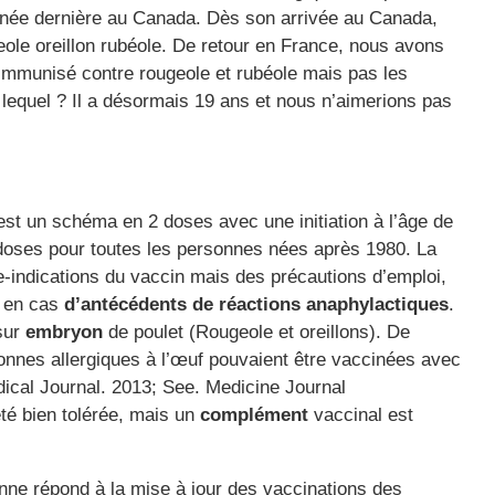
année dernière au Canada. Dès son arrivée au Canada,
geole oreillon rubéole. De retour en France, nous avons
t immunisé contre rougeole et rubéole mais pas les
i lequel ? Il a désormais 19 ans et nous n’aimerions pas
t un schéma en 2 doses avec une initiation à l’âge de
2 doses pour toutes les personnes nées après 1980. La
tre-indications du vaccin mais des précautions d’emploi,
t en cas
d’antécédents de réactions anaphylactiques
.
sur
embryon
de poulet (Rougeole et oreillons). De
nes allergiques à l’œuf pouvaient être vaccinées avec
cal Journal. 2013; See. Medicine Journal
été bien tolérée, mais un
complément
vaccinal est
ne répond à la mise à jour des vaccinations des