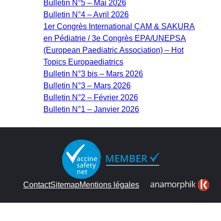
Bulletin N°5 – Mai 2026
Bulletin N°4 – Avril 2026
1er Congrès International ÇAM & SAKURA
en Pédiatrie / 3e Congrès EPA/UNEPSA
(European Paediatric Association) – Hot
Topics Europaediatrics
Bulletin N°3 bis – Mars 2026
Bulletin N°3 – Mars 2026
Bulletin N°2 – Février 2026
Bulletin N°1 – Janvier 2026
Contact
Sitemap
Mentions légales