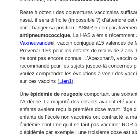
Reste à obtenir des couvertures vaccinales suffisa
nasal, il sera difficile (impossible ?) d’atteindre ce
doit changer sa position : ASMR 5 comparativemen
antipneumococcique
. La HAS a émis récemment 2
Vaxneuvance
®, vaccin conjugué à15 valences de 
Prevenar 13® pour les enfants de moins de 2 ans. Le
ne sont pas encore connus. L’Apexxnar®, vaccin co
recommandé pour les sujets jusque-là concernés 
voulez comprendre les évolutions à venir des vacci
sur ces vaccins (
Lien1
).
Une
épidémie de rougeole
comportant une soixanta
l’Ardèche. La majorité des enfants avaient été va
enfants avaient reçu la première dose avant l’âge d
enfants de l’école non vaccinés ont contracté la mal
épidémie confirme qu’il ne faut pas vacciner ROR a
d’épidémie par exemple : une troisième dose est al