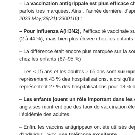
– L
a vaccination antigrippale est plus efficace c
parfois très marquées. Ainsi, l’année dernière, d
2023 May;28(21):2300116) :
– Pour influenza A(H3N2),
l
’
efficacité vaccinale su
(2 à 44 %), mais bien plus élevée chez les enfants
– La différence était encore plus marquée sur la so
chez les enfants (87–95 %)
– Les ≤ 15 ans et les adultes ≥ 65 ans sont
surrepr
représentent 43 % des hospitalisations, alors qu’il
représentent 27 % des hospitalisations pour 18 % d
–
Les enfants jouent un rôle important dans les
anglaises montrent que des taux de vaccination éle
l’épidémie des adultes.
– Enfin, les vaccins antigrippaux ont été utilisés d
d’individus, avec
une tolérance excellente
.