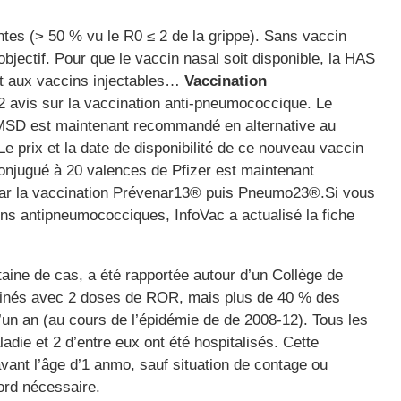
ntes (> 50 % vu le R0 ≤ 2 de la grippe). Sans vaccin
t objectif. Pour que le vaccin nasal soit disponible, la HAS
t aux vaccins injectables…
Vaccination
 avis sur la vaccination anti-pneumococcique. Le
MSD est maintenant recommandé en alternative au
 prix et la date de disponibilité de ce nouveau vaccin
njugué à 20 valences de Pfizer est maintenant
par la vaccination Prévenar13® puis Pneumo23®.Si vous
ns antipneumococciques, InfoVac a actualisé la fiche
ine de cas, a été rapportée autour d’un Collège de
ccinés avec 2 doses de ROR, mais plus de 40 % des
’un an (au cours de l’épidémie de de 2008-12). Tous les
adie et 2 d’entre eux ont été hospitalisés. Cette
vant l’âge d’1 anmo, sauf situation de contage ou
ord nécessaire.