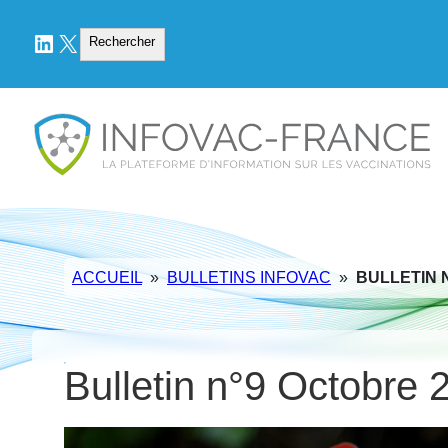
LinkedIn
X
Rechercher
Rechercher
ACCUEIL
»
BULLETINS INFOVAC
»
BULLETIN 
Bulletin n°9 Octobre 