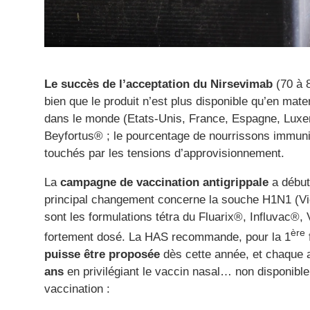
Le succès de l’acceptation du
Nirsevimab
(70 à 8
bien que le produit n’est plus disponible qu’en mate
dans le monde (Etats-Unis, France, Espagne, Luxem
Beyfortus® ; le pourcentage de nourrissons immuni
touchés par les tensions d’approvisionnement.
La
campagne de vaccination antigrippale
a débuté
principal changement concerne la souche H1N1 (Vic
sont les formulations tétra du Fluarix®, Influvac®, 
ère
fortement dosé. La HAS recommande, pour la 1
puisse être proposée
dès cette année, et chaque
ans
en privilégiant le vaccin nasal… non disponible
vaccination :