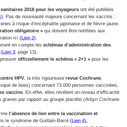
anitaires 2018 pour les voyageurs
ont été publiées
1)
. Pas de nouveauté majeure concernant les vaccins :
nes à risque d’encéphalite japonaise et de fièvre jaune.
ration obligatoire »
qui doivent être notifiées aux
ration ici
(Lien 2)
.
renant en compte les
schémas d’administration des
 (
Lien 3
, page 13).
pprouver
officiellement le schéma « 2+1 »
pour les
contre HPV
, la très rigoureuse
revue Cochrane
,
isque de biais) concernant 73.000 personnes vaccinées,
ces vaccins
. En effet, elles révèlent un niveau d’efficacité
es graves par rapport au groupe placébo
(Arbyn Cochrane
irme
l’absence de lien entre la vaccination et
is le syndrome de Guillain-Barré
(Lien 4).