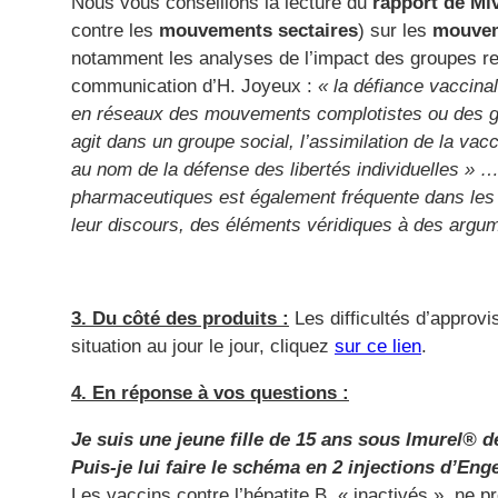
Nous vous conseillons la lecture du
rapport de Mi
contre les
mouvements sectaires
) sur les
mouvem
notamment les analyses de l’impact des groupes rel
communication d’H. Joyeux :
« la défiance vaccinal
en réseaux des mouvements complotistes ou des gr
agit dans un groupe social, l’assimilation de la vac
au nom de la défense des libertés individuelles » …
pharmaceutiques est également fréquente dans les m
leur discours, des éléments véridiques à des argu
3. Du côté des produits :
Les difficultés d’approvi
situation au jour le jour, cliquez
sur ce lien
.
4. En réponse à vos questions :
Je suis une jeune fille de 15 ans sous Imurel®
Puis-je lui faire le schéma en 2 injections d’Eng
Les vaccins contre l’hépatite B, « inactivés », ne 