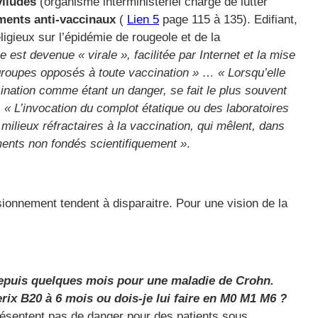
viludes
(organisme interministériel chargé de lutter
ents anti-vaccinaux
(
Lien 5
page 115 à 135). Edifiant,
igieux sur l’épidémie de rougeole et de la
e est devenue « virale », facilitée par Internet et la mise
oupes opposés à toute vaccination » … « Lorsqu’elle
cination comme étant un danger, se fait le plus souvent
 « L’invocation du complot étatique ou des laboratoires
ilieux réfractaires à la vaccination, qui mêlent, dans
ments non fondés scientifiquement »
.
sionnement tendent à disparaitre. Pour une vision de la
 depuis quelques mois pour une maladie de Crohn.
erix B20 à 6 mois ou dois-je lui faire en M0 M1 M6 ?
présentent pas de danger pour des patients sous