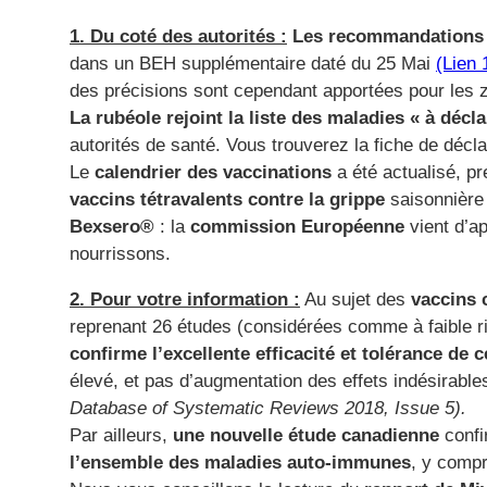
1. Du coté des autorités :
Les recommandations s
dans un BEH supplémentaire daté du 25 Mai
(Lien 
des précisions sont cependant apportées pour les zo
La rubéole rejoint la liste des maladies « à décla
autorités de santé. Vous trouverez la fiche de décla
Le
calendrier des vaccinations
a été actualisé, p
vaccins tétravalents contre la grippe
saisonnière
Bexsero®
: la
commission Européenne
vient d’a
nourrissons.
2. Pour votre information :
Au sujet des
vaccins 
reprenant 26 études (considérées comme à faible r
confirme l’excellente efficacité et tolérance de 
élevé, et pas d’augmentation des effets indésirabl
Database of Systematic Reviews 2018, Issue 5).
Par ailleurs,
une nouvelle étude canadienne
conf
l’ensemble des maladies auto-immunes
, y compr