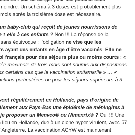
 moindre. Un schéma à 3 doses est probablement plus
mois après la troisième dose est nécessaire.
n baby-club qui reçoit de jeunes nourrissons de
-t-elle à ces enfants ?
Non !!! La réponse de la
 sans équivoque : l’obligation
ne vise que les
rs ayant des enfants en âge d’être vaccinés. Elle ne
sol français pour des séjours plus ou moins courts
:
«
rée maximale de trois mois sont soumis aux dispositions
ns certains cas que la vaccination antiamarile » … «
ations particulières ou pour les séjours supérieurs à 3
i vont régulièrement en Hollande, pays d’origine de
tuellement aux Pays-Bas une épidémie de méningites à
-je proposer un Menveo® ou Nimenrix® ?
Oui !!! Une
lieu en Hollande, due à un clone hyper virulent, avec 57
 l’Angleterre. La vaccination ACYW est maintenant