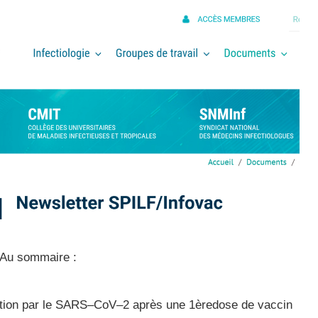
 Au sommaire :
tion par le SARS
–
CoV
–
2 après une 1
ère
dose d
e vaccin