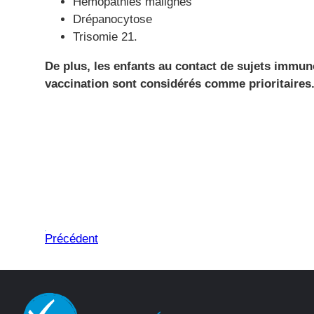
Hémopathies malignes
Drépanocytose
Trisomie 21.
De plus, les enfants au contact de sujets immu
vaccination sont considérés comme prioritaires
Précédent