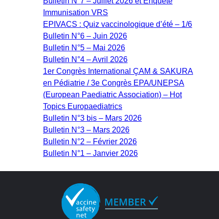
Bulletin N°7 – Juillet 2026 et Enquête
Immunisation VRS
EPIVACS : Quiz vaccinologique d’été – 1/6
Bulletin N°6 – Juin 2026
Bulletin N°5 – Mai 2026
Bulletin N°4 – Avril 2026
1er Congrès International ÇAM & SAKURA
en Pédiatrie / 3e Congrès EPA/UNEPSA
(European Paediatric Association) – Hot
Topics Europaediatrics
Bulletin N°3 bis – Mars 2026
Bulletin N°3 – Mars 2026
Bulletin N°2 – Février 2026
Bulletin N°1 – Janvier 2026