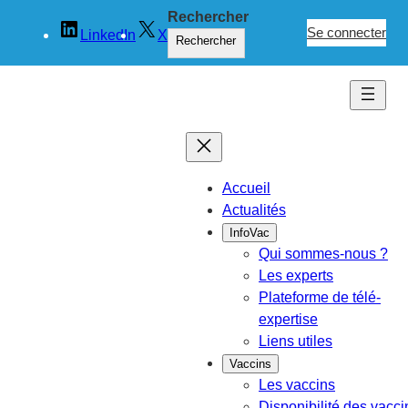
Rechercher
Se connecter
LinkedIn
X
Rechercher
Accueil
Actualités
InfoVac
Qui sommes-nous ?
Les experts
Plateforme de télé-
expertise
Liens utiles
Vaccins
Les vaccins
Disponibilité des vacci