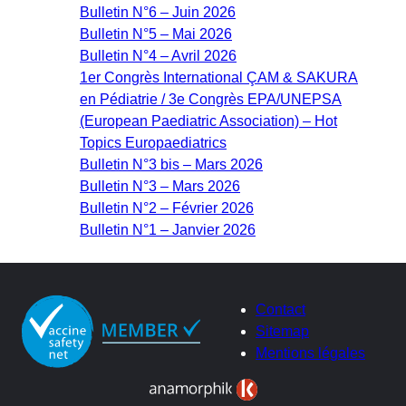
Bulletin N°6 – Juin 2026
Bulletin N°5 – Mai 2026
Bulletin N°4 – Avril 2026
1er Congrès International ÇAM & SAKURA
en Pédiatrie / 3e Congrès EPA/UNEPSA
(European Paediatric Association) – Hot
Topics Europaediatrics
Bulletin N°3 bis – Mars 2026
Bulletin N°3 – Mars 2026
Bulletin N°2 – Février 2026
Bulletin N°1 – Janvier 2026
Contact
Sitemap
Mentions légales