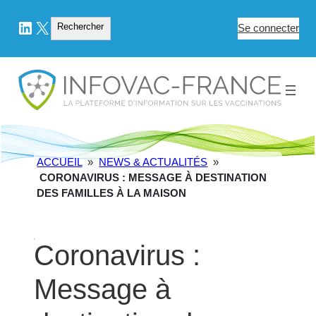
LinkedIn
X
Rechercher
Rechercher
Se connecter
ACCUEIL
»
NEWS & ACTUALITÉS
»
CORONAVIRUS : MESSAGE À DESTINATION
DES FAMILLES À LA MAISON
Coronavirus :
Message à