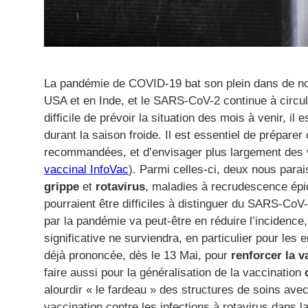
La pandémie de COVID-19 bat son plein dans de n
USA et en Inde, et le SARS-CoV-2 continue à circuler
difficile de prévoir la situation des mois à venir, i
durant la saison froide. Il est essentiel de préparer
recommandées, et d’envisager plus largement des
vaccinal InfoVac
). Parmi celles-ci, deux nous parai
grippe
et
rotavirus
, maladies à recrudescence épi
pourraient être difficiles à distinguer du SARS-C
par la pandémie va peut-être en réduire l’incidence,
significative ne surviendra, en particulier pour les e
déjà prononcée, dès le 13 Mai, pour
renforcer la v
faire aussi pour la généralisation de la vaccination
alourdir « le fardeau » des structures de soins ave
vaccination contre les infections à rotavirus dans l