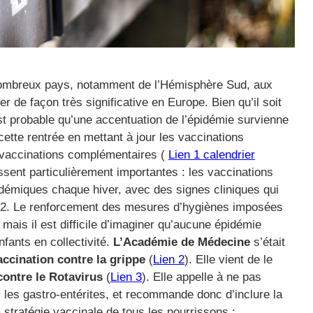
ombreux pays, notamment de l’Hémisphère Sud, aux
 de façon très significative en Europe. Bien qu’il soit
l est probable qu’une accentuation de l’épidémie survienne
 cette rentrée en mettant à jour les vaccinations
 vaccinations complémentaires (
Lien 1 calendrier
ssent particulièrement importantes : les vaccinations
démiques chaque hiver, avec des signes cliniques qui
oV-2. Le renforcement des mesures d’hygiènes imposées
 mais il est difficile d’imaginer qu’aucune épidémie
nfants en collectivité.
L’Académie de Médecine
s’était
accination contre la grippe
(
Lien 2
). Elle vient de le
contre le Rotavirus
(
Lien 3
). Elle appelle à ne pas
c les gastro-entérites, et recommande donc d’inclure la
a stratégie vaccinale de tous les nourrissons :