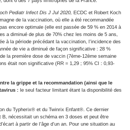
 dont 6 des 7 pays limitrophes de la France.
ch Pediatr Infect Dis J Jul 2020,
ECDC et Robert Koch
lemagne de la vaccination, où elle a été recommandée
t pas encore optimale (elle est passée de 59 % en 2014 à
tes a diminué de plus de 70% chez les moins de 5 ans,
e à la période précédant la vaccination, l’incidence des
année de vie a diminué de façon significative : 28 %
ge de la première dose de vaccin (7ème-12ème semaine
ons était non significative (RR = 1,29 ; 95% CI : 0,93-
ontre la grippe et la recommandation (ainsi que le
tavirus :
le seul facteur limitant étant la disponibilité des
ion du Typherix® et du Twinrix Enfant®. Ce dernier
t B, nécessitait un schéma en 3 doses et peut être
écart à partir de l’âge d’un an. Pour une situation au