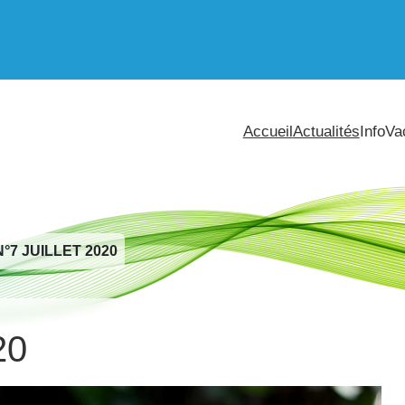
Accueil
Actualités
InfoVa
°7 JUILLET 2020
20