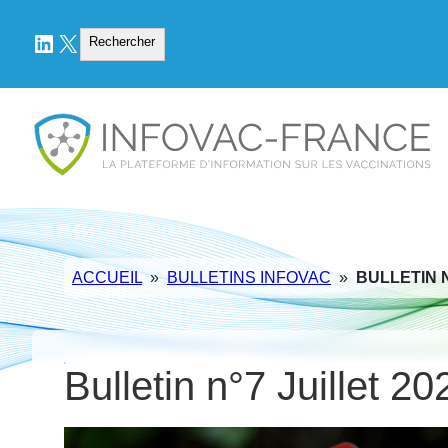
LinkedIn
X
Rechercher
Rechercher
ACCUEIL
»
BULLETINS INFOVAC
»
BULLETIN N
Bulletin n°7 Juillet 20