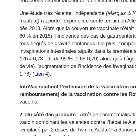
européens recommandent déjà ce vaccin en routine,
Une étude très récente, indépendante
(Marquis & Ko
Institute
)
rapporte l’expérience sur le terrain en Al
dès 2013. Alors que la couverture vaccinale n’étai
80 % en 2018), l’incidence des cas de gastroentéri
tous degrés de gravité confondus. De plus, comparé
invaginations intestinales aiguës dans la première 
(RR= 0,73 ; IC de 95 % :0,68-0,79) alors qu’à l’â
de vie) l’augmentation de l’incidence des invaginati
1,78) (
Lien 4
).
InfoVac soutient l’extension de la vaccination c
remboursement) de la vaccination contre les Ro
vaccins.
2.
Du côté des produits
: Arrêt de commercialisat
vaccin combinant les valences contre l’hépatite A e
remplacé par 2 doses de Twinrix Adulte® à 6 mois d’