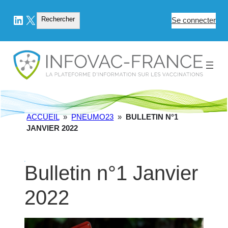
LinkedIn
X
Rechercher
Rechercher
Se connecter
ACCUEIL
»
PNEUMO23
»
BULLETIN N°1
JANVIER 2022
Bulletin n°1 Janvier
2022