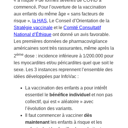
« à risque » de formes sévères de COVID a
commencé
.
Pour l’ouverture de la vaccination
aux enfants du même âge « sans facteurs de
risque »,
la HAS
, Le Conseil d’Orientation de la
Stratégie vaccinale
et le
Comité Consultatif
National d’Éthique
ont donné un avis favorable.
Les premières données de pharmacovigilance
américaines sont très rassurantes, même après la
ème
2
dose : incidence inférieure à 1/200.000 pour
les myocardites et/ou péricardites quel que soit le
sexe. Les 3 instances reprennent l’ensemble des
idées développées par InfoVac :
La vaccination des enfants a pour intérêt
essentiel le
bénéfice individuel
et non pas
collectif, qui est « aléatoire » avec
l’évolution des variants.
Il faut commencer à vacciner
dès
maintenant
les enfants à risque et les