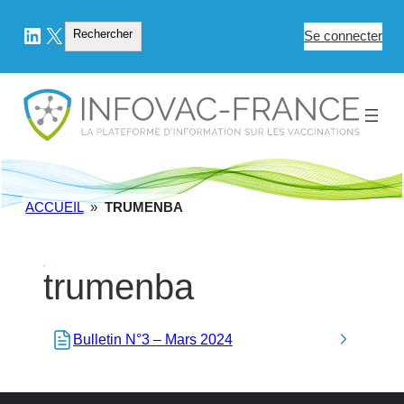
LinkedIn
X
Rechercher
Rechercher
Se connecter
ACCUEIL
»
TRUMENBA
trumenba
Bulletin N°3 – Mars 2024