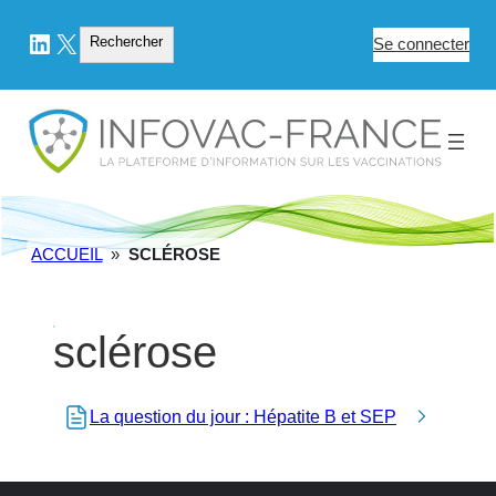
LinkedIn
X
Rechercher
Rechercher
Se connecter
ACCUEIL
»
SCLÉROSE
sclérose
La question du jour : Hépatite B et SEP