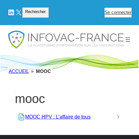
LinkedIn
X
Rechercher
Rechercher
Se connecter
ACCUEIL
»
MOOC
mooc
MOOC HPV : L’affaire de tous