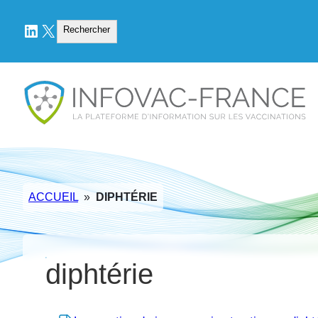
LinkedIn
X
Rechercher
Rechercher
ACCUEIL
»
DIPHTÉRIE
diphtérie