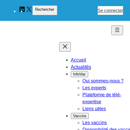
Aller
Rechercher
LinkedIn
X
Rechercher
au
Se connecter
contenu
Accueil
Actualités
InfoVac
Qui sommes-nous ?
Les experts
Plateforme de télé-
expertise
Liens utiles
Vaccins
Les vaccins
Disponibilité des vacci