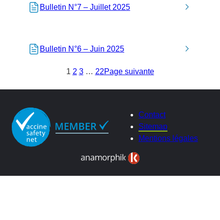
Bulletin N°7 – Juillet 2025
Bulletin N°6 – Juin 2025
1
2
3
…
22
Page suivante
Contact
Sitemap
Mentions légales